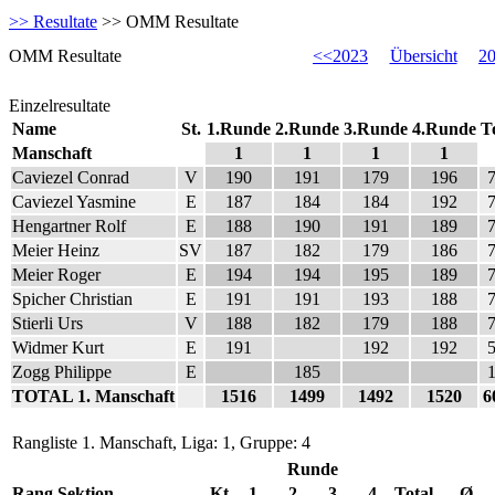
>> Resultate
>> OMM Resultate
OMM Resultate
<<2023
Übersicht
2
Einzelresultate
Name
St.
1.Runde
2.Runde
3.Runde
4.Runde
T
Manschaft
1
1
1
1
Caviezel Conrad
V
190
191
179
196
Caviezel Yasmine
E
187
184
184
192
Hengartner Rolf
E
188
190
191
189
Meier Heinz
SV
187
182
179
186
Meier Roger
E
194
194
195
189
Spicher Christian
E
191
191
193
188
Stierli Urs
V
188
182
179
188
Widmer Kurt
E
191
192
192
Zogg Philippe
E
185
TOTAL 1. Manschaft
1516
1499
1492
1520
6
Rangliste 1. Manschaft, Liga: 1, Gruppe: 4
Runde
Rang
Sektion
Kt
1
2
3
4
Total
Ø