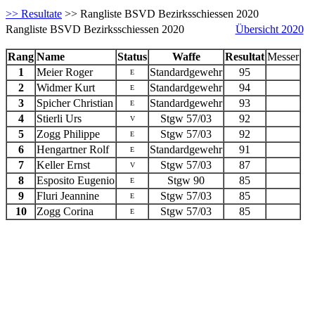
>> Resultate
>> Rangliste BSVD Bezirksschiessen 2020
Rangliste BSVD Bezirksschiessen 2020
Übersicht 2020
Rang
Name
Status
Waffe
Resultat
Messer
1
Meier Roger
Standardgewehr
95
E
2
Widmer Kurt
Standardgewehr
94
E
3
Spicher Christian
Standardgewehr
93
E
4
Stierli Urs
Stgw 57/03
92
V
5
Zogg Philippe
Stgw 57/03
92
E
6
Hengartner Rolf
Standardgewehr
91
E
7
Keller Ernst
Stgw 57/03
87
V
8
Esposito Eugenio
Stgw 90
85
E
9
Fluri Jeannine
Stgw 57/03
85
E
10
Zogg Corina
Stgw 57/03
85
E