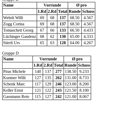
Name
Vorrunde
Ø pro
1.Rd
2.Rd
Total
Runde
Schuss
Wehrli Willi
69
68
137
68.50
4.567
Zogg Corina
69
68
137
68.50
4.567
Tomaschett Georg
67
66
133
66.50
4.433
Lüchinger Gaudenz
68
62
130
65.00
4.333
Stierli Urs
65
63
128
64.00
4.267
Gruppe D
Name
Vorrunde
Ø pro
1.Rd
2.Rd
Total
Runde
Schuss
Piras Michele
140
137
277
138.50
9.233
Kuntner Willi
127
135
262
131.00
8.733
Schenk Marc
117
129
246
123.00
8.200
Keller Ernst
121
122
243
121.50
8.100
Gassmann Reto
115
127
242
121.00
8.067