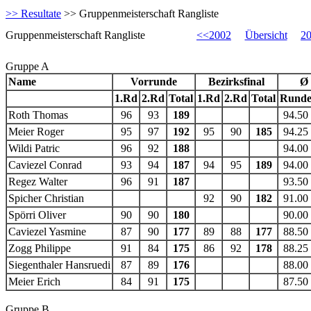
>> Resultate
>> Gruppenmeisterschaft Rangliste
Gruppenmeisterschaft Rangliste
<<2002
Übersicht
2
Gruppe A
Name
Vorrunde
Bezirksfinal
Ø 
1.Rd
2.Rd
Total
1.Rd
2.Rd
Total
Rund
Roth Thomas
96
93
189
94.50
Meier Roger
95
97
192
95
90
185
94.25
Wildi Patric
96
92
188
94.00
Caviezel Conrad
93
94
187
94
95
189
94.00
Regez Walter
96
91
187
93.50
Spicher Christian
92
90
182
91.00
Spörri Oliver
90
90
180
90.00
Caviezel Yasmine
87
90
177
89
88
177
88.50
Zogg Philippe
91
84
175
86
92
178
88.25
Siegenthaler Hansruedi
87
89
176
88.00
Meier Erich
84
91
175
87.50
Gruppe B