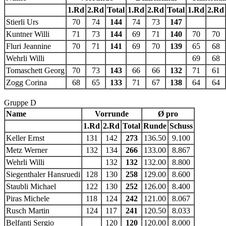
1.Rd
2.Rd
Total
1.Rd
2.Rd
Total
1.Rd
2.Rd
Stierli Urs
70
74
144
74
73
147
Kuntner Willi
71
73
144
69
71
140
70
70
Fluri Jeannine
70
71
141
69
70
139
65
68
Wehrli Willi
69
68
Tomaschett Georg
70
73
143
66
66
132
71
61
Zogg Corina
68
65
133
71
67
138
64
64
Gruppe D
Name
Vorrunde
Ø pro
1.Rd
2.Rd
Total
Runde
Schuss
Keller Ernst
131
142
273
136.50
9.100
Metz Werner
132
134
266
133.00
8.867
Wehrli Willi
132
132
132.00
8.800
Siegenthaler Hansruedi
128
130
258
129.00
8.600
Staubli Michael
122
130
252
126.00
8.400
Piras Michele
118
124
242
121.00
8.067
Rusch Martin
124
117
241
120.50
8.033
Belfanti Sergio
120
120
120.00
8.000