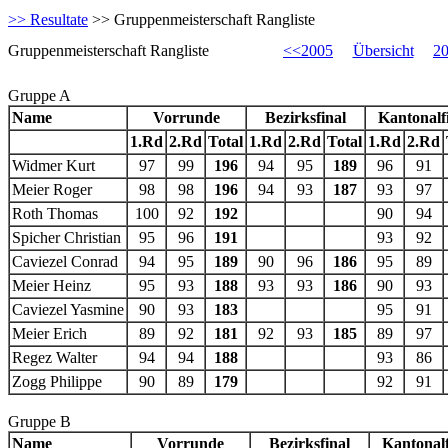
>> Resultate
>> Gruppenmeisterschaft Rangliste
Gruppenmeisterschaft Rangliste
<<2005
Übersicht
2
Gruppe A
Name
Vorrunde
Bezirksfinal
Kantonalf
1.Rd
2.Rd
Total
1.Rd
2.Rd
Total
1.Rd
2.Rd
Widmer Kurt
97
99
196
94
95
189
96
91
Meier Roger
98
98
196
94
93
187
93
97
Roth Thomas
100
92
192
90
94
Spicher Christian
95
96
191
93
92
Caviezel Conrad
94
95
189
90
96
186
95
89
Meier Heinz
95
93
188
93
93
186
90
93
Caviezel Yasmine
90
93
183
95
91
Meier Erich
89
92
181
92
93
185
89
97
Regez Walter
94
94
188
93
86
Zogg Philippe
90
89
179
92
91
Gruppe B
Name
Vorrunde
Bezirksfinal
Kantonalf